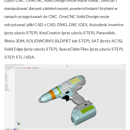
części CNC. OneCNC Solid Design może importować, tworzyć i
manipulować danymi szkieletowymi, powierzchniami i bryłami w
ramach przygotowań do CNC. OneCNC Solid Design może
odczytywać pliki CAD z CAD, DWG, DXF, IGES, Autodesk Inventor
(przy użyciu STEP), KeyCreator (przy użyciu STEP), Parasolids,
Rhino 3DM, SOLIDWORKS (SLDPRT lub STEP), SAT (bryły ACIS),
Solid Edge (przy użyciu STEP), SpaceClaim Files (przy użyciu STEP),
STEP, STL i VDA.