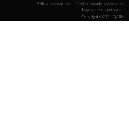
Polityka prywatności
Przyjęte zasady użytkowania
Logowanie dla personelu
Copyright ©2024 QARM