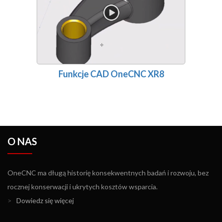
Funkcje CAD OneCNC XR8
O NAS
OneCNC ma długą historię konsekwentnych badań i rozwoju, bez
rocznej konserwacji i ukrytych kosztów wsparcia.
>
Dowiedz się więcej