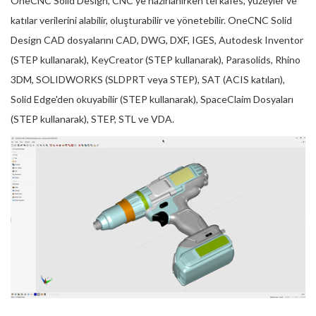
OneCNC Solid Design, CNC'ye hazırlanırken tel kafes, yüzeyler ve
katılar verilerini alabilir, oluşturabilir ve yönetebilir. OneCNC Solid
Design CAD dosyalarını CAD, DWG, DXF, IGES, Autodesk Inventor
(STEP kullanarak), KeyCreator (STEP kullanarak), Parasolids, Rhino
3DM, SOLIDWORKS (SLDPRT veya STEP), SAT (ACIS katıları),
Solid Edge'den okuyabilir (STEP kullanarak), SpaceClaim Dosyaları
(STEP kullanarak), STEP, STL ve VDA.