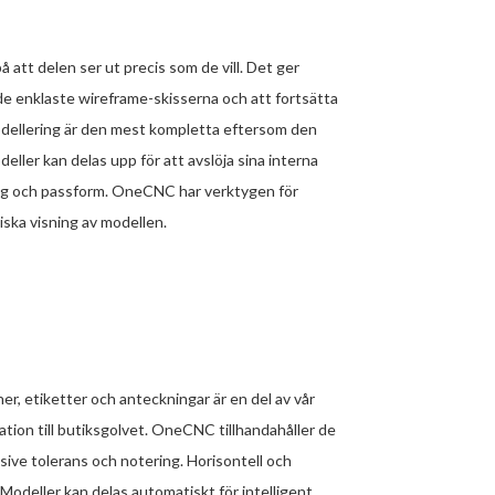
att delen ser ut precis som de vill. Det ger
de enklaste wireframe-skisserna och att fortsätta
modellering är den mest kompletta eftersom den
eller kan delas upp för att avslöja sina interna
ring och passform. OneCNC har verktygen för
ska visning av modellen.
, etiketter och anteckningar är en del av vår
tion till butiksgolvet. OneCNC tillhandahåller de
sive tolerans och notering. Horisontell och
 Modeller kan delas automatiskt för intelligent