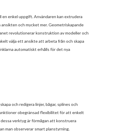
ll en enkel uppgift. Användaren kan extrudera
t på ansikten och mycket mer. Geometriskapande
anet revolutionerar konstruktion av modeller och
nkelt välja ett ansikte att arbeta från och skapa
nklarna automatiskt erhålls för det nya
kapa och redigera linjer, bågar, splines och
ktioner obegränsad flexibilitet för att enkelt
 dessa verktyg är förmågan att konstruera
dan man observerar smart planstyrning.