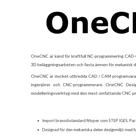
OneCNC är känd för kraftfull NC-programmering CAD-CA
3D beläggningsarbeten och fasta ämnen för mekanisk d
OneCNC är mycket utbredda CAD / CAM programvara över
ingenjörer och CNC-programmerare. OneCNC Desi
modelleringsverktyg med den mest omfattande CNC-p
Import branschstandard filtyper som STEP IGES, Para
Designad för den mekaniska delen designmiljö med funk