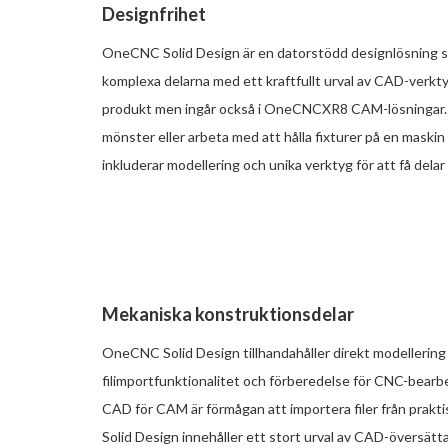
Designfrihet
OneCNC Solid Design är en datorstödd designlösning s
komplexa delarna med ett kraftfullt urval av CAD-verkt
produkt men ingår också i OneCNCXR8 CAM-lösningar. Från
mönster eller arbeta med att hålla fixturer på en maski
inkluderar modellering och unika verktyg för att få delar
Mekaniska konstruktionsdelar
OneCNC Solid Design tillhandahåller direkt modellering 
filimportfunktionalitet och förberedelse för CNC-bear
CAD för CAM är förmågan att importera filer från prakt
Solid Design innehåller ett stort urval av CAD-översätt