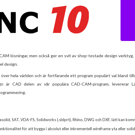
M-lösningar, men också ger en svit av shop-testade design verktyg, 
el design.
 hela världen och är fortfarande ett program populärt val bland til
gn är CAD delen av vår populära CAD-CAM-program, levererar 
rogrammering.
solid, SAT, VDA-FS, Solidworks (.sldprt), Rhino, DWG och DXF, lätt kan kom
tionalitet för att bygga i absolut eller inkrementell wireframe yta eller soli