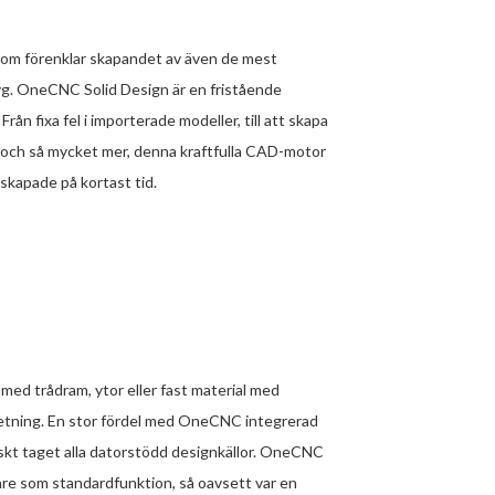
om förenklar skapandet av även de mest
yg. OneCNC Solid Design är en fristående
 fixa fel i importerade modeller, till att skapa
n och så mycket mer, denna kraftfulla CAD-motor
 skapade på kortast tid.
med trådram, ytor eller fast material med
betning. En stor fördel med OneCNC integrerad
iskt taget alla datorstödd designkällor. OneCNC
are som standardfunktion, så oavsett var en