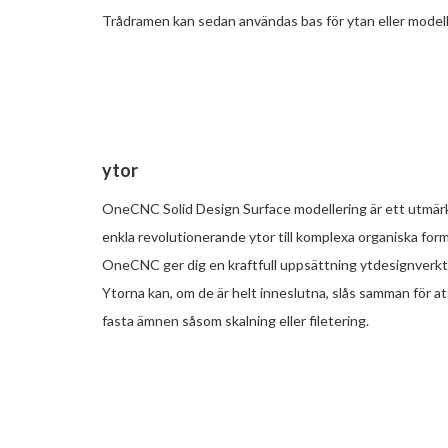
Trådramen kan sedan användas bas för ytan eller model
ytor
OneCNC Solid Design Surface modellering är ett utmärkt
enkla revolutionerande ytor till komplexa organiska for
OneCNC ger dig en kraftfull uppsättning ytdesignverktyg 
Ytorna kan, om de är helt inneslutna, slås samman för att
fasta ämnen såsom skalning eller filetering.