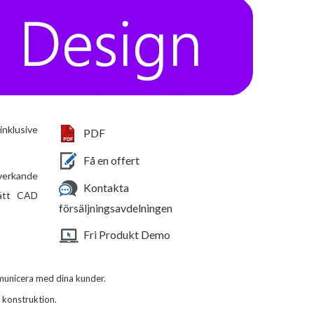
inklusive
PDF
Få en offert
lverkande
Kontakta
Lätt CAD
försäljningsavdelningen
Fri Produkt Demo
municera med dina kunder.
d konstruktion.