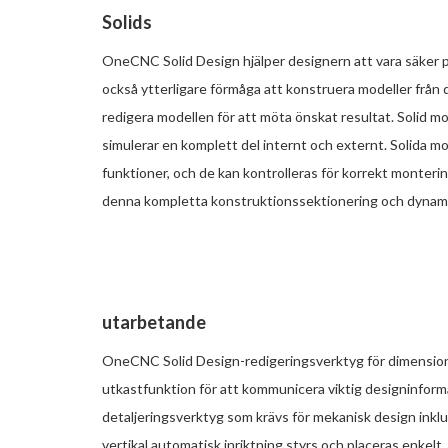
Solids
OneCNC Solid Design hjälper designern att vara säker på 
också ytterligare förmåga att konstruera modeller från 
redigera modellen för att möta önskat resultat. Solid 
simulerar en komplett del internt och externt. Solida mod
funktioner, och de kan kontrolleras för korrekt monte
denna kompletta konstruktionssektionering och dynami
utarbetande
OneCNC Solid Design-redigeringsverktyg för dimensioner
utkastfunktion för att kommunicera viktig designinforma
detaljeringsverktyg som krävs för mekanisk design inklu
vertikal automatisk inriktning styrs och placeras enkelt.