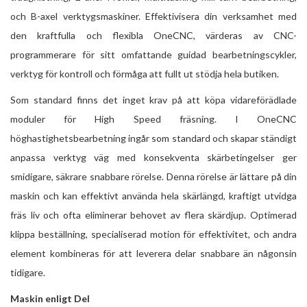
och B-axel verktygsmaskiner. Effektivisera din verksamhet med
den kraftfulla och flexibla OneCNC, värderas av CNC-
programmerare för sitt omfattande guidad bearbetningscykler,
verktyg för kontroll och förmåga att fullt ut stödja hela butiken.
Som standard finns det inget krav på att köpa vidareförädlade
moduler för High Speed ​​fräsning. I OneCNC
höghastighetsbearbetning ingår som standard och skapar ständigt
anpassa verktyg väg med konsekventa skärbetingelser ger
smidigare, säkrare snabbare rörelse. Denna rörelse är lättare på din
maskin och kan effektivt använda hela skärlängd, kraftigt utvidga
fräs liv och ofta eliminerar behovet av flera skärdjup. Optimerad
klippa beställning, specialiserad motion för effektivitet, och andra
element kombineras för att leverera delar snabbare än någonsin
tidigare.
Maskin enligt Del