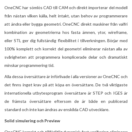
OneCNC har sömlös CAD till CAM och direkt importerar del modell
från nästan vilken källa, helt intakt, utan behov av programmerare
att ändra eller bygga geometri. OneCNC direkt maskiner från valfri
kombination av geometrierna hos fasta ämnen, ytor, wireframe,
eller STL ger dig fullständig flexibilitet i tillverkningen. Börjar med
100% komplett och korrekt del geometri eliminerar nästan alla av
svårigheten att programmera komplicerade delar och dramatiskt
minskar programmering tid.
Alla dessa översättare är införlivade i alla versioner av OneCNC och
det finns inget krav på att köpa en översättare. De två viktigaste
internationella utbytesprogram översättare är STEP och IGES är
de främsta översättare eftersom de är både en publicerad
standard och inte kan ändras av enskilda CAD utvecklare.
Solid simulering och Preview
OneCNC korrekt och tillförlitlig dynamisk fast verifiering eliminerar