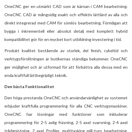
OneCNC ger en utmärkt CAD som är kärnan i CAM bearbetning.
OneCNC CAD är mångsidig exakt och effektiv lättlärd av alla och
direkt integrerad med CAM för sömlös bearbetning. Förmågan att
bygga i inkrementell eller absolut detalj med komplett hybrid
kompatibilitet gör för en mycket kort utbildning investering i tid.
Produkt kvalitet bestående av storlek, del finish, cykeltid och
verktygsförslitningen är butikernas ständiga bekymmer. OneCNC
ger möjlighet och är utformad för att förbättra alla dessa med en
enda kraftfull lättbegripligt teknik.
Den bästa Funktionalitet
Den höga prestanda OneCNC och användarvänlighet av systemet
erbjuder kraftfulla programmering för alla CNC verktygsmaskiner.
OneCNC har lösningar med funktioner som inkluderar
programmering för 2-5 axlig fräsning, 2-5 axel svarvning, 2-4 axel
trådgnistning, 2 axel Profiler, multitasking mill-turn bearbetning,