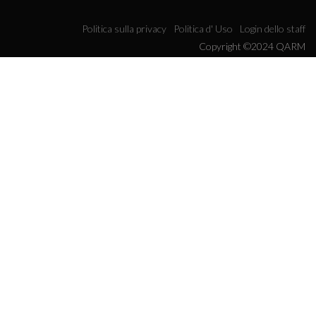
Politica sulla privacy
Politica d' Uso
Login dello staff
Copyright ©2024 QARM