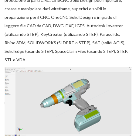
produzione di parti CNC. OneCNC Solid Design può importare,
creare e manipolare dati wireframe, superfici e solidi in
preparazione per il CNC. OneCNC Solid Design è in grado di
leggere file CAD da CAD, DWG, DXF, IGES, Autodesk Inventor
(utilizzando STEP), KeyCreator (utilizzando STEP), Parasolids,
Rhino 3DM, SOLIDWORKS (SLDPRT o STEP), SAT (solidi ACIS),
Solid Edge (usando STEP), SpaceClaim Files (usando STEP), STEP,
STL e VDA.