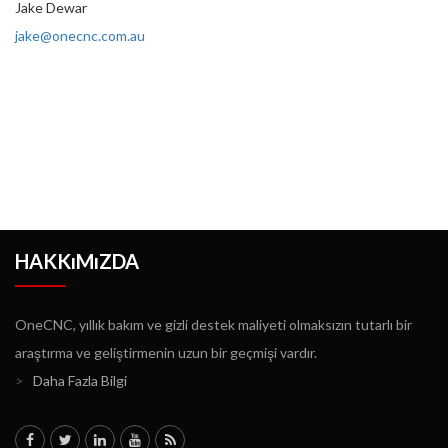
Jake Dewar
jake@onecnc.com.au
HAKKıMıZDA
OneCNC, yıllık bakım ve gizli destek maliyeti olmaksızın tutarlı bir
araştırma ve geliştirmenin uzun bir geçmişi vardır.
>
Daha Fazla Bilgi