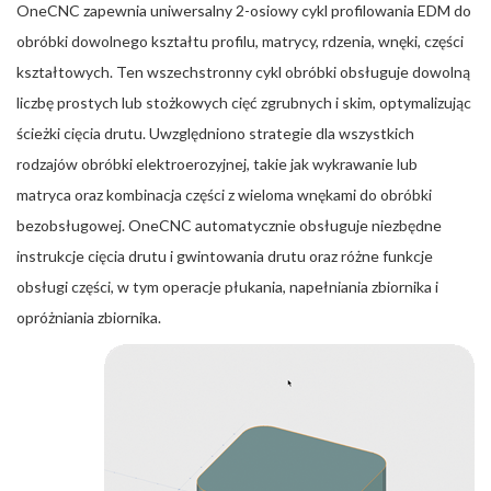
OneCNC zapewnia uniwersalny 2-osiowy cykl profilowania EDM do
obróbki dowolnego kształtu profilu, matrycy, rdzenia, wnęki, części
kształtowych. Ten wszechstronny cykl obróbki obsługuje dowolną
liczbę prostych lub stożkowych cięć zgrubnych i skim, optymalizując
ścieżki cięcia drutu. Uwzględniono strategie dla wszystkich
rodzajów obróbki elektroerozyjnej, takie jak wykrawanie lub
matryca oraz kombinacja części z wieloma wnękami do obróbki
bezobsługowej. OneCNC automatycznie obsługuje niezbędne
instrukcje cięcia drutu i gwintowania drutu oraz różne funkcje
obsługi części, w tym operacje płukania, napełniania zbiornika i
opróżniania zbiornika.