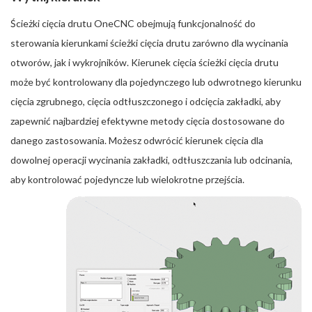
Ścieżki cięcia drutu OneCNC obejmują funkcjonalność do
sterowania kierunkami ścieżki cięcia drutu zarówno dla wycinania
otworów, jak i wykrojników. Kierunek cięcia ścieżki cięcia drutu
może być kontrolowany dla pojedynczego lub odwrotnego kierunku
cięcia zgrubnego, cięcia odtłuszczonego i odcięcia zakładki, aby
zapewnić najbardziej efektywne metody cięcia dostosowane do
danego zastosowania. Możesz odwrócić kierunek cięcia dla
dowolnej operacji wycinania zakładki, odtłuszczania lub odcinania,
aby kontrolować pojedyncze lub wielokrotne przejścia.