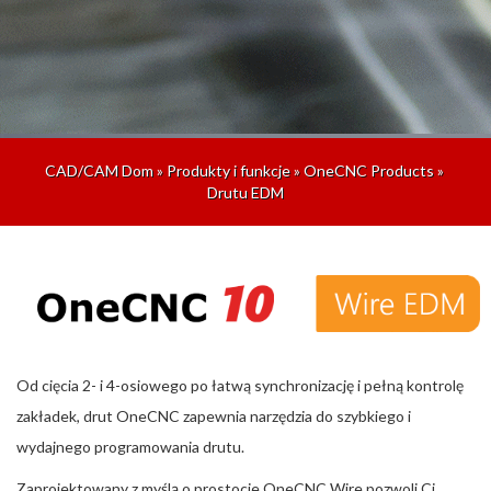
CAD/CAM Dom
»
Produkty i funkcje
»
OneCNC Products
»
Drutu EDM
Od cięcia 2- i 4-osiowego po łatwą synchronizację i pełną kontrolę
zakładek, drut OneCNC zapewnia narzędzia do szybkiego i
wydajnego programowania drutu.
Zaprojektowany z myślą o prostocie OneCNC Wire pozwoli Ci