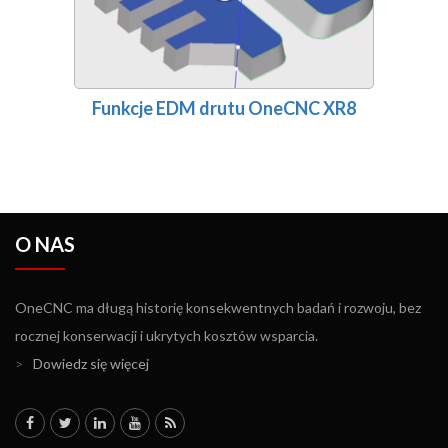
Funkcje EDM drutu OneCNC XR8
O NAS
OneCNC ma długą historię konsekwentnych badań i rozwoju, bez
rocznej konserwacji i ukrytych kosztów wsparcia.
>
Dowiedz się więcej