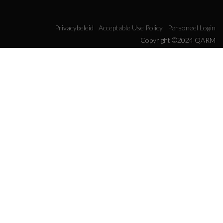
Privacybeleid
Acceptable Use Policy
Personeel Login
Copyright ©2024 QARM