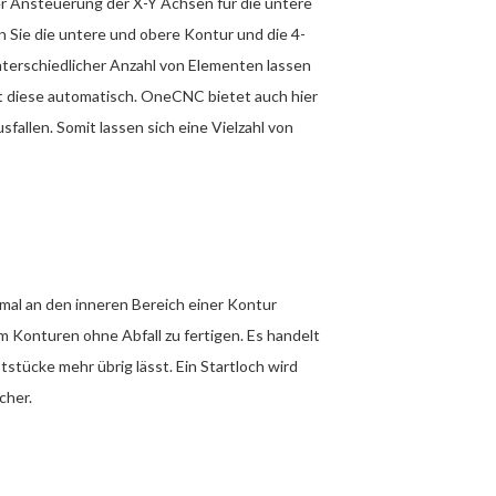
 Ansteuerung der X-Y Achsen für die untere
 Sie die untere und obere Kontur und die 4-
nterschiedlicher Anzahl von Elementen lassen
t diese automatisch. OneCNC bietet auch hier
fallen. Somit lassen sich eine Vielzahl von
hmal an den inneren Bereich einer Kontur
 Konturen ohne Abfall zu fertigen. Es handelt
stücke mehr übrig lässt. Ein Startloch wird
cher.