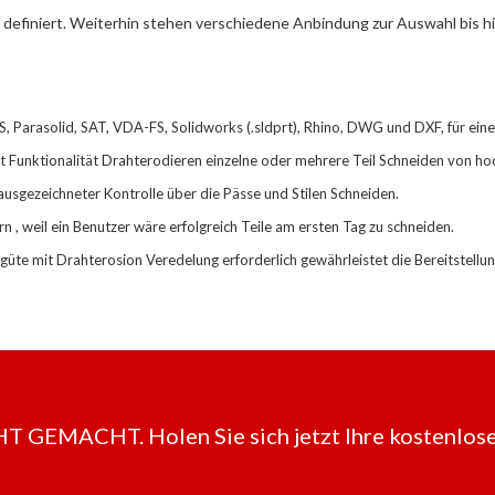
 definiert. Weiterhin stehen verschiedene Anbindung zur Auswahl bis h
 Parasolid, SAT, VDA-FS, Solidworks (.sldprt), Rhino, DWG und DXF, für ein
Funktionalität Drahterodieren einzelne oder mehrere Teil Schneiden von h
ausgezeichneter Kontrolle über die Pässe und Stilen Schneiden.
rn
,
weil ein Benutzer wäre erfolgreich Teile am
ersten
Tag
zu
schneiden.
güte mit Drahterosion Veredelung erforderlich gewährleistet
die
Bereitstellun
EMACHT. Holen Sie sich jetzt Ihre kostenlose