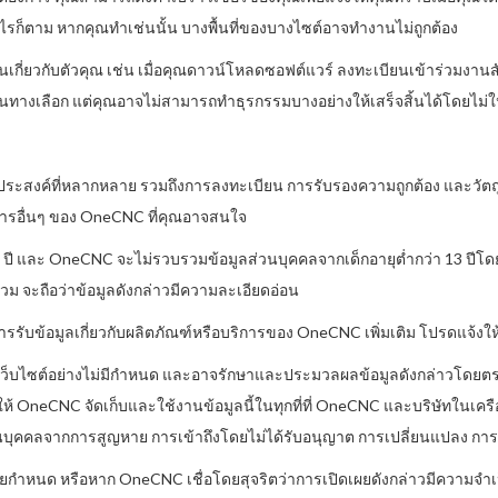
่างไรก็ตาม หากคุณทำเช่นนั้น บางพื้นที่ของบางไซต์อาจทำงานไม่ถูกต้อง
ึ้นเกี่ยวกับตัวคุณ เช่น เมื่อคุณดาวน์โหลดซอฟต์แวร์ ลงทะเบียนเข้าร่วมง
็นทางเลือก แต่คุณอาจไม่สามารถทำธุรกรรมบางอย่างให้เสร็จสิ้นได้โดยไม่ให
ุประสงค์ที่หลากหลาย รวมถึงการลงทะเบียน การรับรองความถูกต้อง และวัตถ
การอื่นๆ ของ OneCNC ที่คุณอาจสนใจ
3 ปี และ OneCNC จะไม่รวบรวมข้อมูลส่วนบุคคลจากเด็กอายุต่ำกว่า 13 ปีโดยร
ม จะถือว่าข้อมูลดังกล่าวมีความละเอียดอ่อน
งการรับข้อมูลเกี่ยวกับผลิตภัณฑ์หรือบริการของ OneCNC เพิ่มเติม โปรดแจ
มเว็บไซต์อย่างไม่มีกำหนด และอาจรักษาและประมวลผลข้อมูลดังกล่าวโดยตร
 OneCNC จัดเก็บและใช้งานข้อมูลนี้ในทุกที่ที่ OneCNC และบริษัทในเครื
บุคคลจากการสูญหาย การเข้าถึงโดยไม่ได้รับอนุญาต การเปลี่ยนแปลง การใ
กำหนด หรือหาก OneCNC เชื่อโดยสุจริตว่าการเปิดเผยดังกล่าวมีความจ