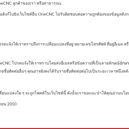
 OneCNC ลูกค้าของเรา หรือสาธารณะ
ือลิงก์ไปยังเว็บไซต์อื่น OneCNC ไม่รับผิดชอบต่อความถูกต้องของข้อมูลด
ดแจ้งให้เราทราบถึงการเปลี่ยนแปลงที่อยู่ หมายเลขโทรศัพท์ ที่อยู่อีเมล หรื
OneCNC โปรดแจ้งให้เราทราบโดยส่งอีเมลหรือข้อความที่เป็นลายลักษณ์อักษรถ
ดต่ออื่นๆ คุณอาจยังคงได้รับรายชื่อติดต่อต่อไปเป็นระยะเวลาหนึ่งหลังจ
่ยนแปลงใด ๆ จะถูกโพสต์ในเว็บไซต์นี้ ดังนั้นเราขอแนะนำให้คุณอ่านนโย
ษายน 2010