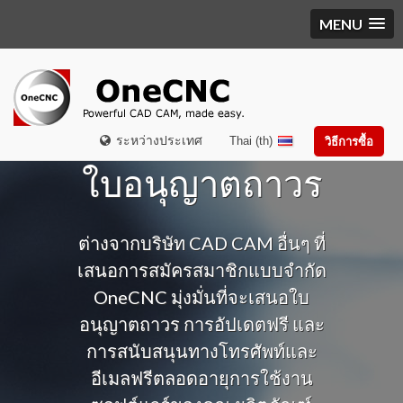
MENU
ระหว่างประเทศ
Thai (th)
วิธีการซื้อ
ใบอนุญาตถาวร
ต่างจากบริษัท CAD CAM อื่นๆ ที่
เสนอการสมัครสมาชิกแบบจำกัด
OneCNC มุ่งมั่นที่จะเสนอใบ
อนุญาตถาวร การอัปเดตฟรี และ
การสนับสนุนทางโทรศัพท์และ
อีเมลฟรีตลอดอายุการใช้งาน