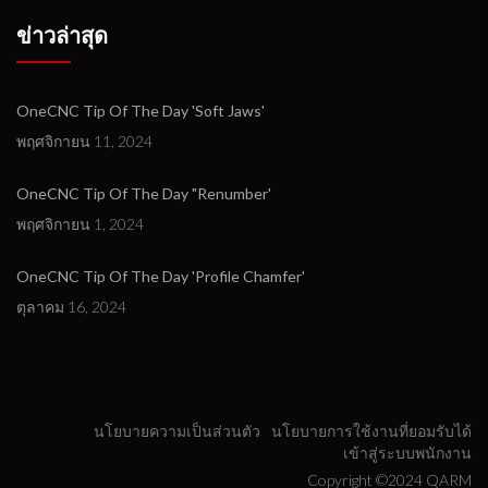
ข่าวล่าสุด
OneCNC Tip Of The Day 'Soft Jaws'
พฤศจิกายน 11, 2024
OneCNC Tip Of The Day "Renumber'
พฤศจิกายน 1, 2024
OneCNC Tip Of The Day 'Profile Chamfer'
ตุลาคม 16, 2024
นโยบายความเป็นส่วนตัว
นโยบายการใช้งานที่ยอมรับได้
เข้าสู่ระบบพนักงาน
Copyright ©2024 QARM