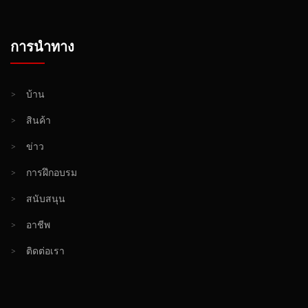
การนำทาง
>
บ้าน
>
สินค้า
>
ข่าว
>
การฝึกอบรม
>
สนับสนุน
>
อาชีพ
>
ติดต่อเรา