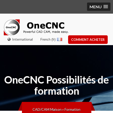
MENU
International
French (fr)
COMMENT ACHETER
OneCNC
Possibilités de
formation
CAD/CAM Maison
»
Formation