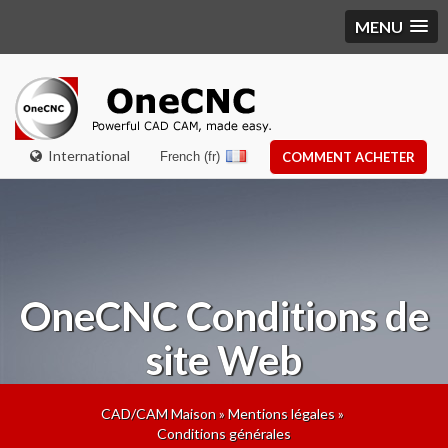
MENU
International
French (fr)
COMMENT ACHETER
OneCNC
Conditions de
site Web
CAD/CAM Maison
»
Mentions légales
»
Conditions générales