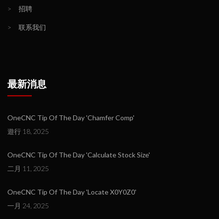
>
招聘
>
联系我们
最新消息
OneCNC Tip Of The Day 'Chamfer Comp'
遊行 18, 2025
OneCNC Tip Of The Day 'Calculate Stock Size'
二月 11, 2025
OneCNC Tip Of The Day 'Locate X0Y0Z0'
一月 24, 2025