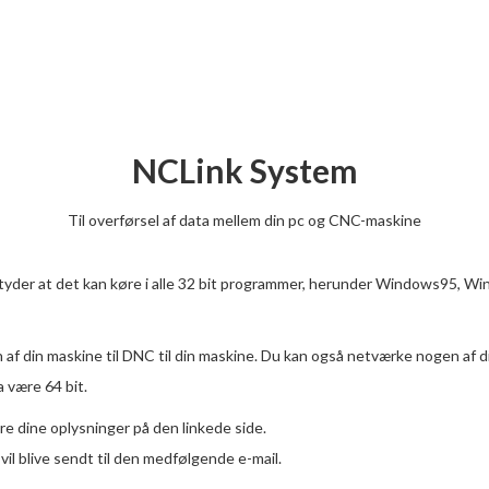
NCLink System
Til overførsel af data mellem din pc og CNC-maskine
etyder at det kan køre i alle 32 bit programmer, herunder Windows95, W
 af ​​din maskine til DNC til din maskine. Du kan også netværke nogen a
 være 64 bit.
ere dine oplysninger på den linkede side.
vil blive sendt til den medfølgende e-mail.