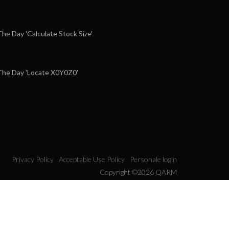
e Day 'Calculate Stock Size'
he Day 'Locate X0Y0Z0'
Privacy Policy
Acceptable Use Policy
Personale login
Copyright ©2026 QARM