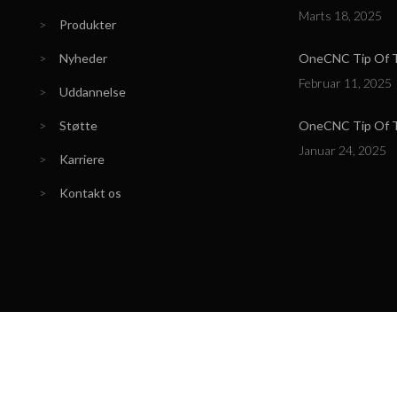
Marts 18, 2025
>
Produkter
>
Nyheder
OneCNC Tip Of Th
Februar 11, 2025
>
Uddannelse
>
Støtte
OneCNC Tip Of T
Januar 24, 2025
>
Karriere
>
Kontakt os