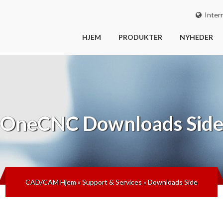
Intern
HJEM
PRODUKTER
NYHEDER
OneCNC
Downloads Sid
CAD/CAM Hjem
»
Support & Services
»
Downloads Side