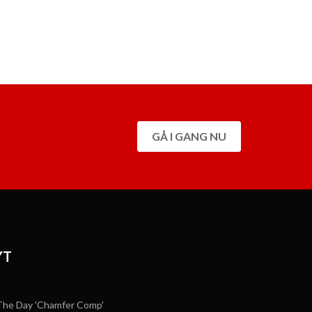
GÅ I GANG NU
YT
he Day 'Chamfer Comp'