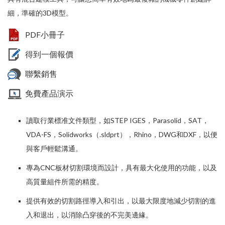
細，準確的3D模型。
PDF小冊子
得到一個報價
聯繫銷售
免費產品演示
讀取行業標准文件類型，如STEP IGES，Parasolid，SAT，
VDA-FS，Solidworks（.sldprt），Rhino，DWG和DXF，以便
與客戶輕鬆溝通。
專為
CNC
板材切割環境而設計，具有最大化使用的功能，以及
高質量組件所需的精度。
提供有效的切割路徑導入和引出，以最大限度地減少切割的進
入和退出，以消除凸穿後的不完美邊緣。