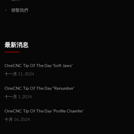
>
聯繫我們
最新消息
OneCNC Tip Of The Day 'Soft Jaws'
十一月 11, 2024
OneCNC Tip Of The Day "Renumber'
十一月 1, 2024
OneCNC Tip Of The Day 'Profile Chamfer'
十月 16, 2024